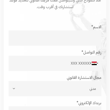
املأ النموذج التالي وسيتواصل معك فريقنا القانوني لتحديد موعد
استشارتك في أقرب وقت.
الاسم*
رقم التواصل*
E
g
مجال الاستشارة القانوني
y
p
t
+
بريدك الإلكتروني*
2