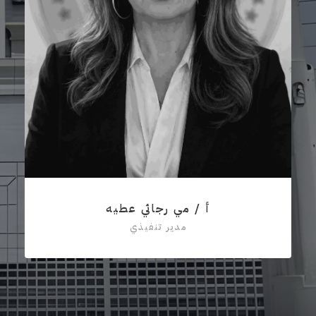
أ / مي رجائي عطيه
مدير تنفيذي