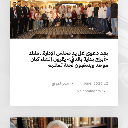
بعد دعوى غل يد مجلس الإدارة.. ملاك
«أبراج بداية بالدقي» يقرون إنشاء كيان
موحد وينتخبون لجنة تمثلهم
22 June، 2026
•
مدير الموقع
No comments
•