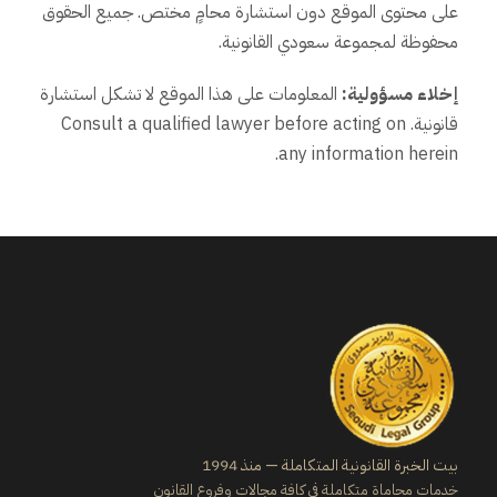
على محتوى الموقع دون استشارة محامٍ مختص. جميع الحقوق
محفوظة لمجموعة سعودي القانونية.
إخلاء مسؤولية:
المعلومات على هذا الموقع لا تشكل استشارة
قانونية. Consult a qualified lawyer before acting on
any information herein.
بيت الخبرة القانونية المتكاملة — منذ 1994
خدمات محاماة متكاملة في كافة مجالات وفروع القانون