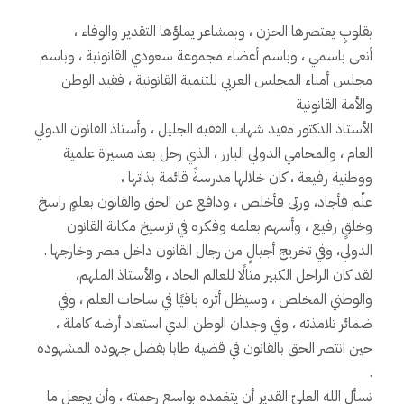
بقلوبٍ يعتصرها الحزن ، وبمشاعر يملؤها التقدير والوفاء ،
أنعى باسمي ، وباسم أعضاء مجموعة سعودي القانونية ، وباسم
مجلس أمناء المجلس العربي للتنمية القانونية ، فقيد الوطن
والأمة القانونية
الأستاذ الدكتور مفيد شهاب الفقيه الجليل ، وأستاذ القانون الدولي
العام ، والمحامي الدولي البارز ، الذي رحل بعد مسيرة علمية
ووطنية رفيعة ، كان خلالها مدرسةً قائمة بذاتها ،
علّم فأجاد، وربّى فأخلص ، ودافع عن الحق والقانون بعلمٍ راسخ
وخلقٍ رفيع ، وأسهم بعلمه وفكره في ترسيخ مكانة القانون
الدولي، وفي تخريج أجيالٍ من رجال القانون داخل مصر وخارجها .
لقد كان الراحل الكبير مثالًا للعالم الجاد ، والأستاذ الملهم،
والوطني المخلص ، وسيظل أثره باقيًا في ساحات العلم ، وفي
ضمائر تلامذته ، وفي وجدان الوطن الذي استعاد أرضه كاملة ،
حين انتصر الحق بالقانون في قضية طابا بفضل جهوده المشهودة
.
نسأل الله العليّ القدير أن يتغمده بواسع رحمته ، وأن يجعل ما